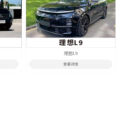
理想L9
查看详情