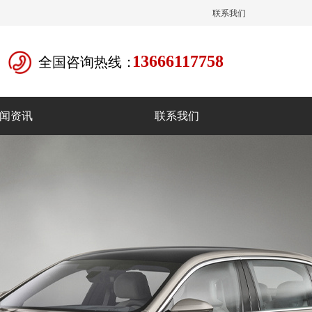
联系我们
全国咨询热线：
13666117758
闻资讯
联系我们