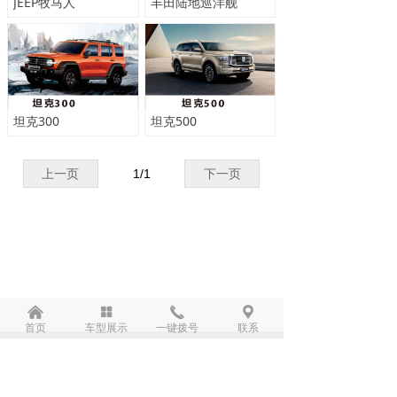
JEEP牧马人
丰田陆地巡洋舰
坦克300
坦克500
上一页
1
/
1
下一页
낀
넒
끅
끇
首页
车型展示
一键拨号
联系
公司：
成都凯弘达商务服务有限公司
电话：
15680919008