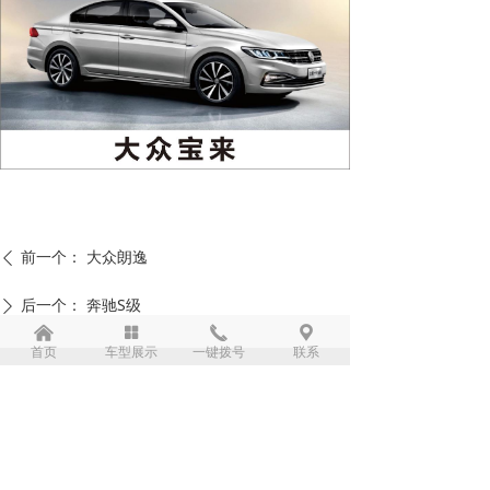
前一个：
大众朗逸
ꄴ
后一个：
奔驰S级
ꄲ
낀
넒
끅
끇
首页
车型展示
一键拨号
联系
公司：
成都凯弘达商务服务有限公司
电话：
15680919008
手机：
13666117758